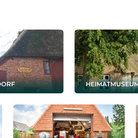
ORF
HEIMATMUSEU